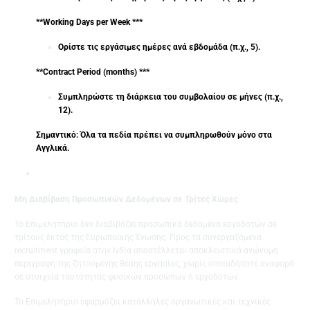
**Working Days per Week ***
Ορίστε τις εργάσιμες ημέρες ανά εβδομάδα (π.χ., 5).
**Contract Period (months) ***
Συμπληρώστε τη διάρκεια του συμβολαίου σε μήνες (π.χ.,
12).
Σημαντικό: Όλα τα πεδία πρέπει να συμπληρωθούν μόνο στα
Αγγλικά.
Μη Διαβίβαση Προσωπικών Δεδομένων σε Τρίτες Χώρες
Το Επιμελητήριο δεν διαβιβάζει προσωπικά δεδομένα εργοδοτών σε
τρίτους εκτός της Ευρωπαϊκής Ένωσης. Προς τα συνεργαζόμενα
recruitment γραφεία στην Ινδία αποστέλλεται αποκλειστικά ανώνυμη
περιγραφή της ζητούμενης θέσης εργασίας, χωρίς οποιαδήποτε αναφορά
σε στοιχεία ταυτότητας φυσικών προσώπων ή εργοδοτών.
Το Επιμελητήριο εφαρμόζει κατάλληλες οργανωτικές και τεχνικές